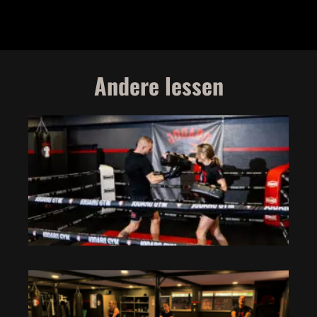
Andere lessen
B
C
t