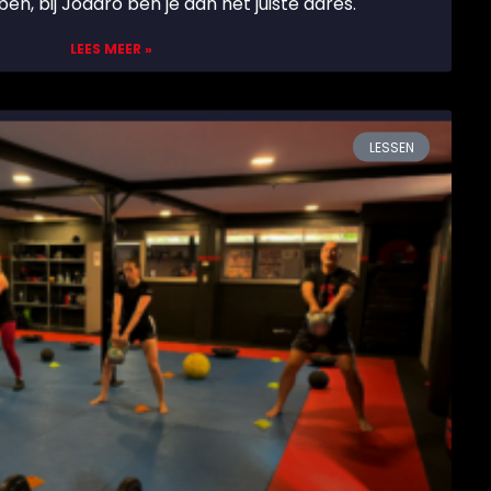
ben, bij Jodaro ben je aan het juiste adres.
LEES MEER »
LESSEN