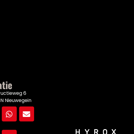
atie
ructieweg 6
NN Nieuwegein