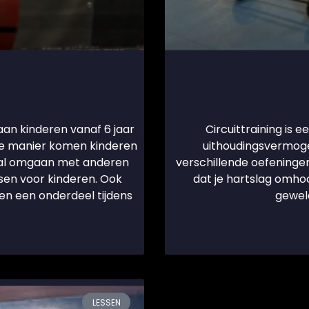
an kinderen vanaf 6 jaar
Circuittraining is 
de manier komen kinderen
uithoudingsvermogen
iaal omgaan met anderen
verschillende oefeningen
ksen voor kinderen. Ook
dat je hartslag omhoo
n een onderdeel tijdens
geweld
LESSEN